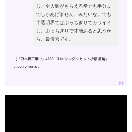
じ。全人類がもらえる幸せも半分ま
でしかあげません、みたいな。でも
半透明界ではぶっちぎりでカワイイ
し、ぶっちぎりで才能あると思うか
ら、最優秀です。
（「乃木坂工事中」#389「31stシングル ヒット祈願 前編」
2022.12.04OA）