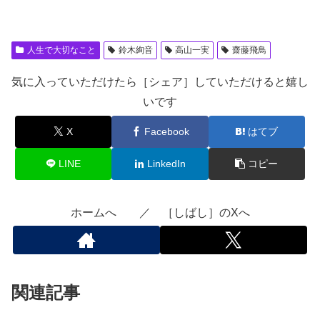
人生で大切なこと
鈴木絢音
高山一実
齋藤飛鳥
気に入っていただけたら［シェア］していただけると嬉し
いです
X
Facebook
はてブ
LINE
LinkedIn
コピー
ホームへ ／ ［しばし］のXへ
関連記事