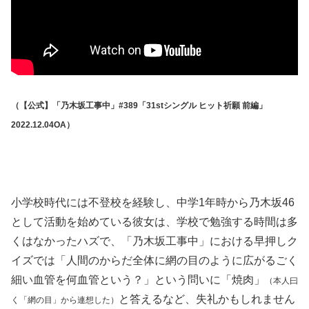
（【公式】「乃木坂工事中」#389「31stシングル ヒット祈願 前編」
2022.12.04OA）
小学校時代には不登校を経験し、中学1年時から乃木坂46
として活動を始めている彼女は、学校で勉強する時間は多
くはなかったハズで、「乃木坂工事中」における早押しク
イズでは「人間のからだ全体に網の目のように広がるごく
細い血管を何血管という？」という問いに「焼肉」
（本人曰
と答えるなど、失礼かもしれません
く「網の目」から連想した）